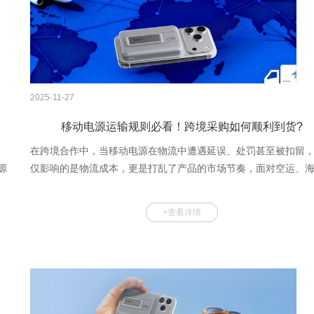
2025-11-27
移动电源运输规则必看！跨境采购如何顺利到货?
在跨境合作中，当移动电源在物流中遭遇延误、处罚甚至被扣留
源
仅影响的是物流成本，更是打乱了产品的市场节奏，面对空运、
运、国际快递的复杂规则与“第9类危险品”的严格管制，定制移动
的跨境买家又该如何决策？才能在安全、成本与实效之间找到平
+查看详情
本文将详细阐述移动电源的运输规则，希望对你有所帮助！1 移动
运输条件分类移动电源相比普通物品安全隐患更大，在运输中可
其
在短路、起火等风险，因此受到国际法规的严格限制，目的在于
运输途中的安全性，并顺利到达目的地。目前移动电源主要有普
输和危险品运输两种方式，详情如下表格所示：2 移动电源运输方
度对比移动电源常见运输方式有海运、空运、国际快递，...