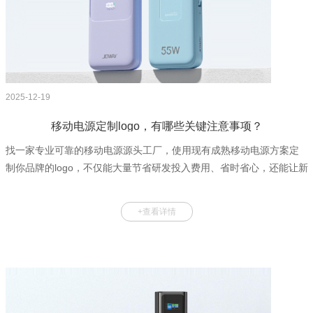
2025-12-19
移动电源定制logo，有哪些关键注意事项？
找一家专业可靠的移动电源源头工厂，使用现有成熟移动电源方案定
制你品牌的logo，不仅能大量节省研发投入费用、省时省心，还能让新
品快速上市！那么移动电源定制logo需要注意哪些事项呢？本文一起了
解下吧！1移动电源定制logo流程：移动电源定制logo是一种简单的定
+查看详情
制方案，相比增加图案、更改颜色、增加工艺等更为简单，但其中仍
然有许多细节需要注意，定制流程重要环节如下所示：沟通需求→设
计效果图-设计镭雕/丝印文档-壳料打样-制作样机-客户确认-签订合同-
支付定金-测试壳料-设计包装-确认包装文档-PMC安排生产-客户验货-
结清尾款-出货2移动电源定制logo：设计规范设计规范是定制开端好的
开始，是不...